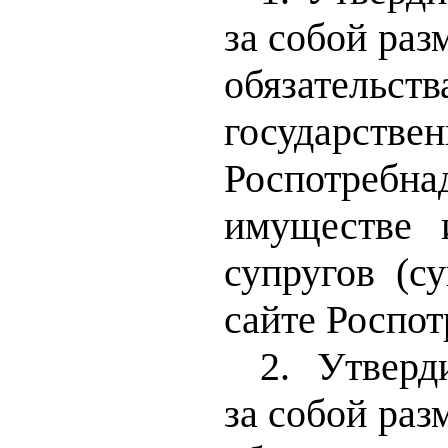
за собой раз
обязатель
государст
Роспотребна
имуществе и
супругов (с
сайте Роспот
2.
Утверд
за собой раз