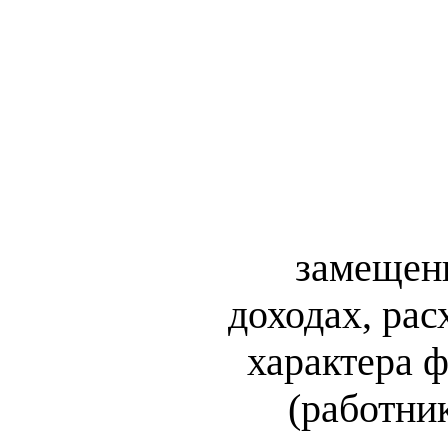
замещени
доходах, рас
характера 
(работни