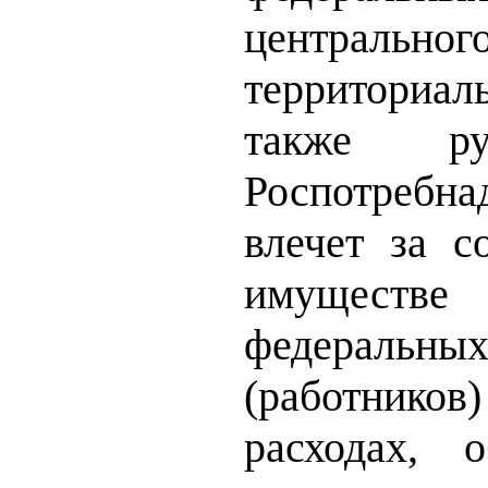
центрально
территориал
также рук
Роспотребнад
влечет за с
имуществе
федеральн
(работников
расходах, 