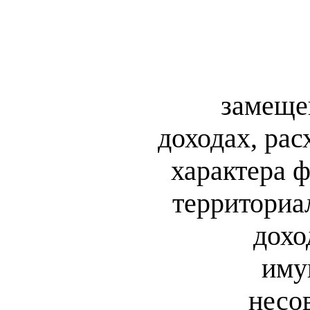
замеще
доходах, рас
характера 
территориа
дохо
иму
несо