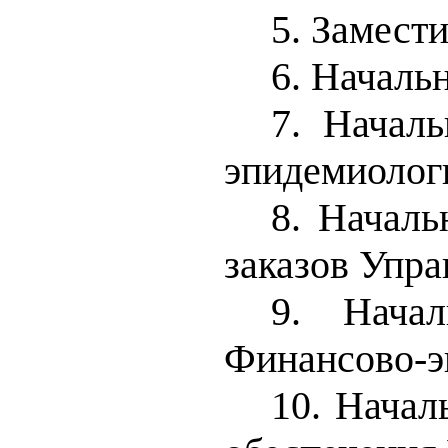
5. Замест
6. Началь
7. Началь
эпидемиологи
8. Началь
заказов Упр
9. Нача
Финансово-э
10. Начал