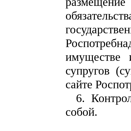
размещение
обязатель
государст
Роспотребна
имуществе и
супругов (с
сайте Роспот
6. Контро
собой.