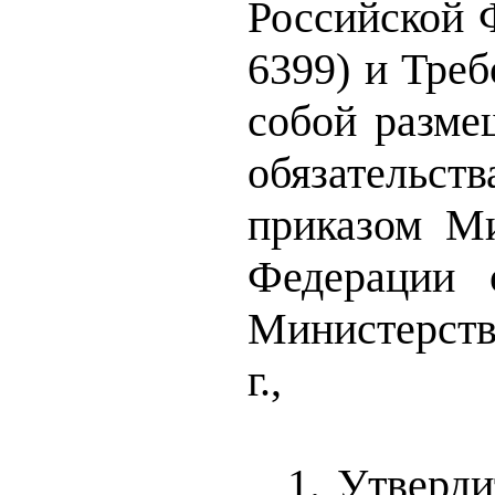
Российской Ф
6399) и Тре
собой разме
обязательс
приказом Ми
Федерации
Министерст
г
.,
1. Утверди