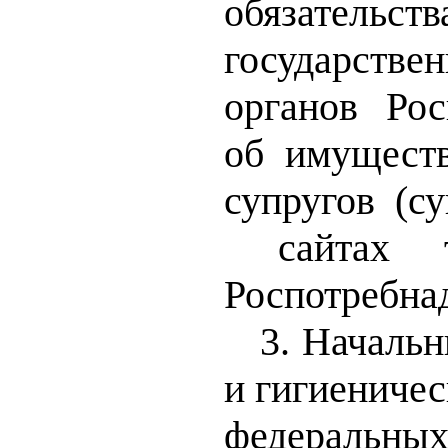
обязатель
государств
органов
Рос
об имуществ
супругов (с
сайтах 
Роспотребна
3. Начальн
и гигиеничес
федеральн