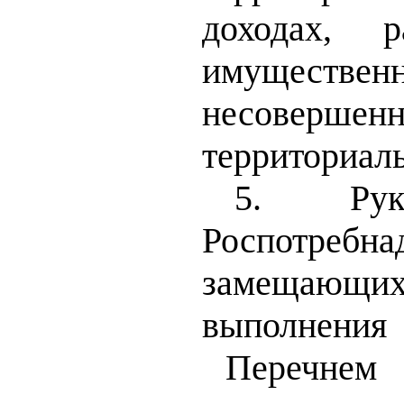
доходах, 
имуществе
несоверш
территориаль
5. Руко
Роспотребн
замещающи
выполнения 
Перечнем