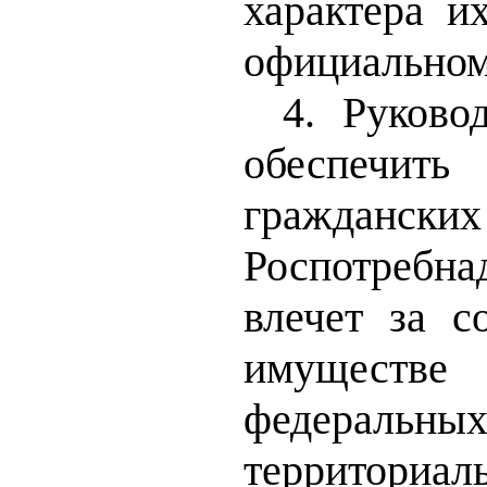
характера и
официальном 
4. Руково
обеспечит
гражданс
Роспотребн
влечет за с
имуществе
федеральн
территориал