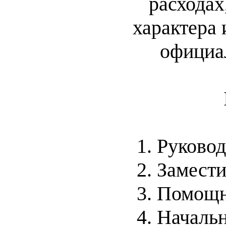
расходах
характера 
официа
1. Руково
2. Замест
3. Помощн
4. Началь