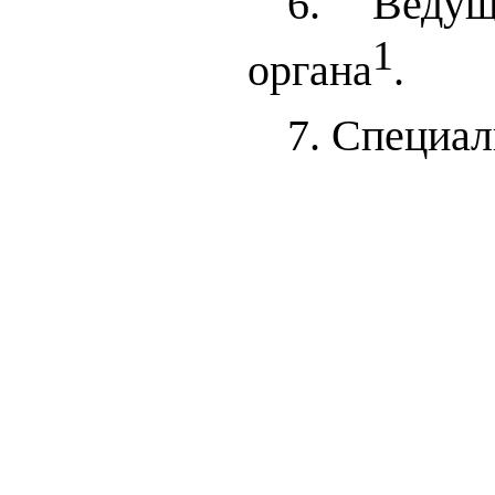
6. Ведущ
1
органа
.
7. Специал