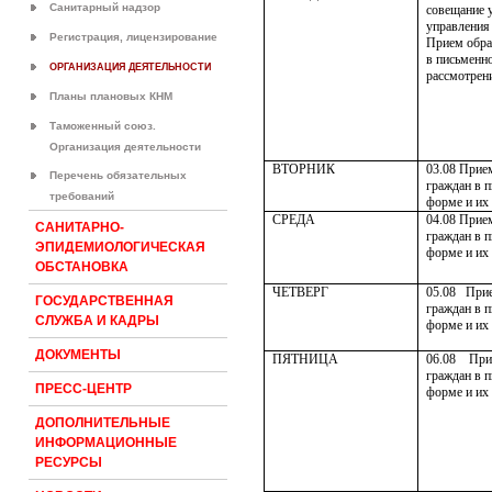
Санитарный надзор
совещание 
управления
Регистрация, лицензирование
Прием обра
в письменн
ОРГАНИЗАЦИЯ ДЕЯТЕЛЬНОСТИ
рассмотрен
Планы плановых КНМ
Таможенный союз.
Организация деятельности
ВТОРНИК
03.08
Прие
Перечень обязательных
граждан в 
требований
форме и их
СРЕДА
04.08
Прие
САНИТАРНО-
граждан в 
ЭПИДЕМИОЛОГИЧЕСКАЯ
форме и их
ОБСТАНОВКА
ЧЕТВЕРГ
05.08
При
ГОСУДАРСТВЕННАЯ
граждан в 
СЛУЖБА И КАДРЫ
форме и их
ДОКУМЕНТЫ
ПЯТНИЦА
06.08
При
граждан в 
ПРЕСС-ЦЕНТР
форме и их
ДОПОЛНИТЕЛЬНЫЕ
ИНФОРМАЦИОННЫЕ
РЕСУРСЫ