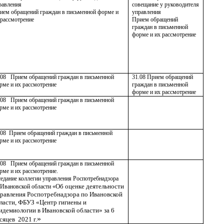
равления
совещание у руководителя
ием обращений граждан в письменной форме и
управления
 рассмотрение
Прием обращений
граждан в письменной
форме и их рассмотрение
.08
Прием обращений граждан в письменной
31.08
Прием обращений
рме и их рассмотрение
граждан в письменной
форме и их рассмотрение
.08 Прием обращений граждан в письменной
рме и их рассмотрение
.08
Прием обращений граждан в письменной
рме и их рассмотрение
.08
Прием обращений граждан в письменной
рме и их рассмотрение.
седание коллегии управления Роспотребнадзора
Об оценке деятельности
 Ивановской области «
равления Роспотребнадзора по Ивановской
ласти, ФБУЗ «Центр гигиены и
идемиологии в Ивановской области» за 6
»
сяцев 2021 г.