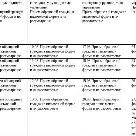
у руководителя
совещание у руководителя
совещание у руководителя
уп
управления
управления
Пр
щений граждан
Прием обращений граждан в
Прием обращений граждан в
их
ой форме и их
письменной форме и их
письменной форме и их
ие
рассмотрение
рассмотрение
м обращений
10.08
Прием обращений
17.08 Прием обращений
24
письменной
граждан в письменной форме
граждан в письменной
фо
 рассмотрение
и их рассмотрение
форме и их рассмотрение
м обращений
11.08
Прием обращений
18.08 Прием обращений
25
письменной
граждан в письменной форме
граждан в письменной
фо
 рассмотрение
и их рассмотрение
форме и их рассмотрение
ем обращений
12.08
Прием обращений
19.08 Прием обращений
26
письменной
граждан в письменной форме
граждан в письменной
фо
 рассмотрение
и их рассмотрение
форме и их рассмотрение
ем обращений
13.08
Прием обращений
20.08 Прием обращений
27
письменной
граждан в письменной форме
граждан в письменной
фо
 рассмотрение
и их рассмотрение
форме и их рассмотрение
За
по
Уп
об
эп
ме