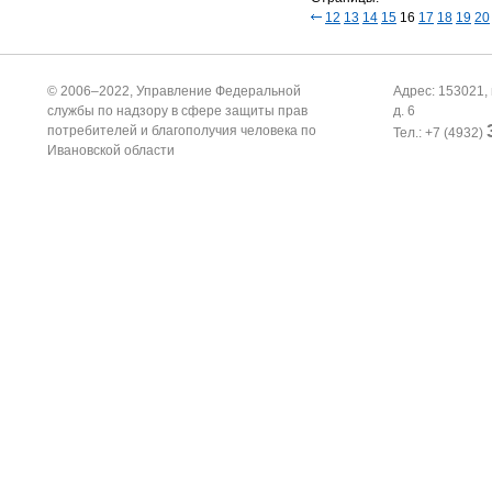
12
13
14
15
16
17
18
19
20
© 2006–2022, Управление Федеральной
Адрес: 153021, 
службы по надзору в сфере защиты прав
д. 6
потребителей и благополучия человека по
Тел.: +7 (4932)
Ивановской области