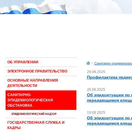
ОБ УПРАВЛЕНИИ
/
Санитарно-эпидемиологи
ЭЛЕКТРОННОЕ ПРАВИТЕЛЬСТВО
29.08.2025
Профилактика педик
ОСНОВНЫЕ НАПРАВЛЕНИЯ
ДЕЯТЕЛЬНОСТИ
26.08.2025
Об эпидситуации по
САНИТАРНО-
передающимся клещ
ЭПИДЕМИОЛОГИЧЕСКАЯ
ОБСТАНОВКА
19.08.2025
ЭПИДЕМИОЛОГИЧЕСКИЙ НАДЗОР
Об эпидситуации по
ГОСУДАРСТВЕННАЯ СЛУЖБА И
передающимся клещ
КАДРЫ