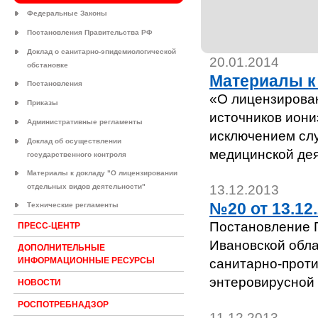
Федеральные Законы
Постановления Правительства РФ
Доклад о санитарно-эпидемиологической
20.01.2014
обстановке
Материалы к
Постановления
«О лицензирован
Приказы
источников иони
Административные регламенты
исключением слу
Доклад об осуществлении
медицинской дея
государственного контроля
Материалы к докладу "О лицензировании
отдельных видов деятельности"
13.12.2013
№20 от 13.12
Технические регламенты
Постановление Г
ПРЕСС-ЦЕНТР
Ивановской обла
ДОПОЛНИТЕЛЬНЫЕ
ИНФОРМАЦИОННЫЕ РЕСУРСЫ
санитарно-прот
энтеровирусной 
НОВОСТИ
РОСПОТРЕБНАДЗОР
11.12.2013