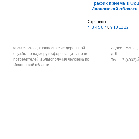
График приема в Об
Ивановской области 
Страницы:
3
4
5
6
7
8
9
10
11
12
© 2006–2022, Управление Федеральной
Адрес: 153021, 
службы по надзору в сфере защиты прав
д. 6
потребителей и благополучия человека по
Тел.: +7 (4932)
Ивановской области