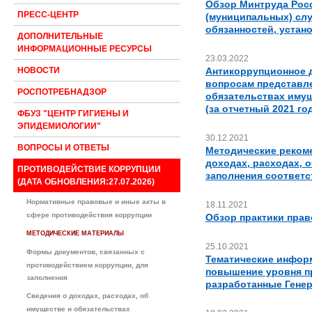
Обзор Минтруда Росс
ПРЕСС-ЦЕНТР
(муниципальных) слу
обязанностей, устан
ДОПОЛНИТЕЛЬНЫЕ
ИНФОРМАЦИОННЫЕ РЕСУРСЫ
23.03.2022
Антикоррупционное 
НОВОСТИ
вопросам представле
РОСПОТРЕБНАДЗОР
обязательствах имущ
(за отчетный 2021 го
ФБУЗ "ЦЕНТР ГИГИЕНЫ И
ЭПИДЕМИОЛОГИИ"
30.12.2021
ВОПРОСЫ И ОТВЕТЫ
Методические реком
доходах, расходах, 
ПРОТИВОДЕЙСТВИЕ КОРРУПЦИИ
заполнения соответс
(ДАТА ОБНОВЛЕНИЯ:27.07.2026)
Нормативные правовые и иные акты в
18.11.2021
сфере противодействия коррупции
Обзор практики пра
МЕТОДИЧЕСКИЕ МАТЕРИАЛЫ
25.10.2021
Формы документов, связанных с
Тематические инфор
противодействием коррупции, для
повышение уровня п
заполнения
разработанные Гене
Сведения о доходах, расходах, об
имуществе и обязательствах