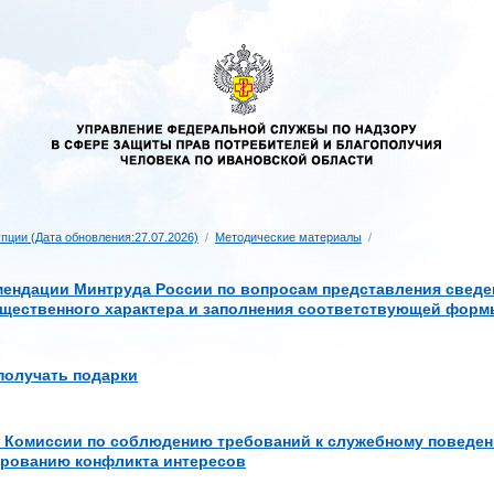
пции (Дата обновления:27.07.2026)
/
Методические материалы
/
ендации Минтруда России по вопросам представления сведен
щественного характера и заполнения соответствующей формы
 получать подарки
я Комиссии по соблюдению требований к служебному поведе
ированию конфликта интересов