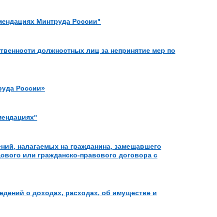
омендациях Минтруда России"
твенности должностных лиц за непринятие мер по
руда России»
мендациях"
ний, налагаемых на гражданина, замещавшего
ового или гражданско-правового договора с
дений о доходах, расходах, об имуществе и