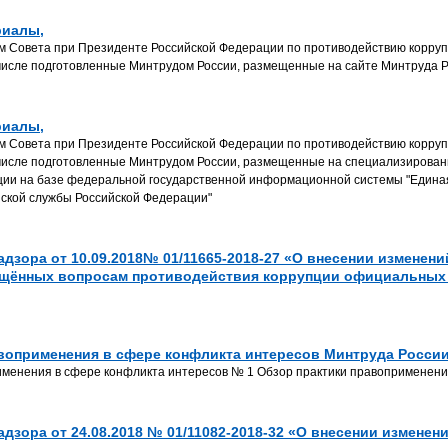
риалы,
 Совета при Президенте Российской Федерации по противодействию корруп
 числе подготовленные Минтрудом России, размещенные на сайте Минтруда 
риалы,
 Совета при Президенте Российской Федерации по противодействию корруп
 числе подготовленные Минтрудом России, размещенные на специализирова
ции на базе федеральной государственной информационной системы "Един
нской службы Российской Федерации"
дзора от 10.09.2018№ 01/11665-2018-27 «О внесении изменен
ящённых вопросам противодействия коррупции официальных
воприменения в сфере конфликта интересов Минтруда Росси
именения в сфере конфликта интересов № 1 Обзор практики правоприменени
дзора от 24.08.2018 № 01/11082-2018-32 «О внесении измене