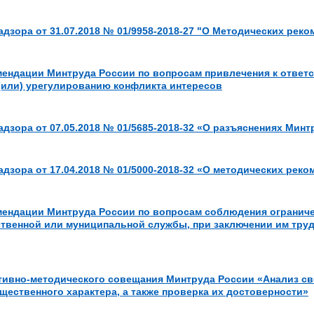
дзора от 31.07.2018 № 01/9958-2018-27 "О Методических рек
ендации Минтруда России по вопросам привлечения к ответс
(или) урегулированию конфликта интересов
дзора от 07.05.2018 № 01/5685-2018-32 «О разъяснениях Минт
дзора от 17.04.2018 № 01/5000-2018-32 «О методических реко
ендации Минтруда России по вопросам соблюдения ограниче
твенной или муниципальной службы, при заключении им труд
ивно-методического совещания Минтруда России «Анализ све
щественного характера, а также проверка их достоверности»