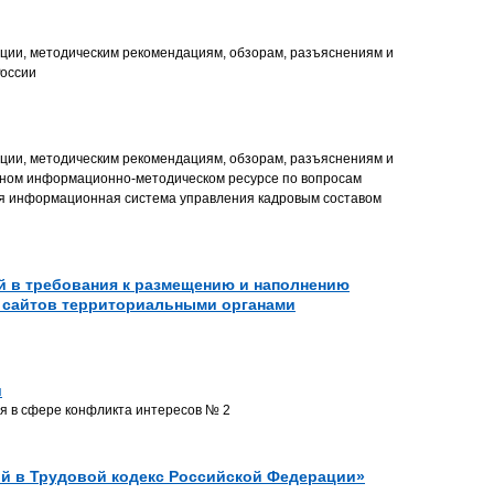
ции, методическим рекомендациям, обзорам, разъяснениям и
России
ции, методическим рекомендациям, обзорам, разъяснениям и
нном информационно-методическом ресурсе по вопросам
ая информационная система управления кадровым составом
ий в требования к размещению и наполнению
 сайтов территориальными органами
и
я в сфере конфликта интересов № 2
ний в Трудовой кодекс Российской Федерации»