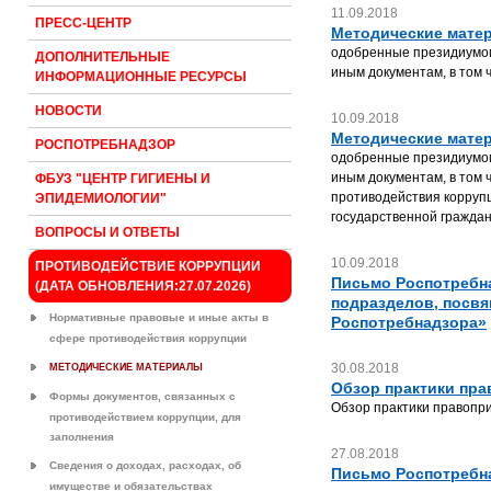
11.09.2018
ПРЕСС-ЦЕНТР
Методические мате
одобренные президиумом
ДОПОЛНИТЕЛЬНЫЕ
иным документам, в том
ИНФОРМАЦИОННЫЕ РЕСУРСЫ
НОВОСТИ
10.09.2018
Методические мате
РОСПОТРЕБНАДЗОР
одобренные президиумом
иным документам, в том
ФБУЗ "ЦЕНТР ГИГИЕНЫ И
противодействия корруп
ЭПИДЕМИОЛОГИИ"
государственной гражда
ВОПРОСЫ И ОТВЕТЫ
10.09.2018
ПРОТИВОДЕЙСТВИЕ КОРРУПЦИИ
Письмо Роспотребна
(ДАТА ОБНОВЛЕНИЯ:27.07.2026)
подразделов, посв
Нормативные правовые и иные акты в
Роспотребнадзора»
сфере противодействия коррупции
30.08.2018
МЕТОДИЧЕСКИЕ МАТЕРИАЛЫ
Обзор практики пра
Формы документов, связанных с
Обзор практики правопр
противодействием коррупции, для
заполнения
27.08.2018
Сведения о доходах, расходах, об
Письмо Роспотребна
имуществе и обязательствах