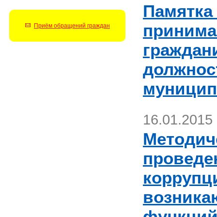
Памятка
принима
Приём обращений граждан
граждан
должнос
муницип
16.01.2015
Методич
проведе
коррупц
возника
функций 