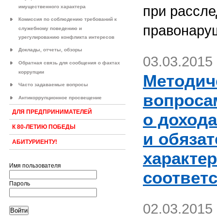
при рассле
имущественного характера
Комиссия по соблюдению требований к
правонаруш
служебному поведению и
урегулированию конфликта интересов
Доклады, отчеты, обзоры
03.03.2015
Обратная связь для сообщения о фактах
коррупции
Методич
Часто задаваемые вопросы
вопроса
Антикоррупционное просвещение
ДЛЯ ПРЕДПРИНИМАТЕЛЕЙ
о дохода
К 80-ЛЕТИЮ ПОБЕДЫ
и обяза
АБИТУРИЕНТУ!
характер
Имя пользователя
соответ
Пароль
02.03.2015