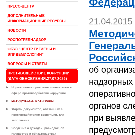
Федераци
ПРЕСС-ЦЕНТР
ДОПОЛНИТЕЛЬНЫЕ
21.04.2015
ИНФОРМАЦИОННЫЕ РЕСУРСЫ
Методич
НОВОСТИ
РОСПОТРЕБНАДЗОР
Генерал
ФБУЗ "ЦЕНТР ГИГИЕНЫ И
Российс
ЭПИДЕМИОЛОГИИ"
ВОПРОСЫ И ОТВЕТЫ
об организ
ПРОТИВОДЕЙСТВИЕ КОРРУПЦИИ
надзорных 
(ДАТА ОБНОВЛЕНИЯ:27.07.2026)
Нормативные правовые и иные акты в
оперативно
сфере противодействия коррупции
МЕТОДИЧЕСКИЕ МАТЕРИАЛЫ
органов сл
Формы документов, связанных с
при выявле
противодействием коррупции, для
заполнения
предусмотр
Сведения о доходах, расходах, об
имуществе и обязательствах