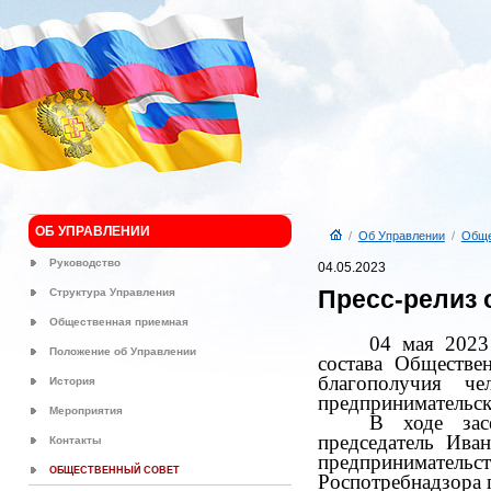
ОБ УПРАВЛЕНИИ
/
Об Управлении
/
Обще
Руководство
04.05.2023
Пресс-релиз 
Структура Управления
Общественная приемная
04 мая 2023
Положение об Управлении
состава Обществе
благополучия че
История
предпринимательск
Мероприятия
В ходе зас
председатель Ива
Контакты
предпринимате
ОБЩЕСТВЕННЫЙ СОВЕТ
Роспотребнадзора п