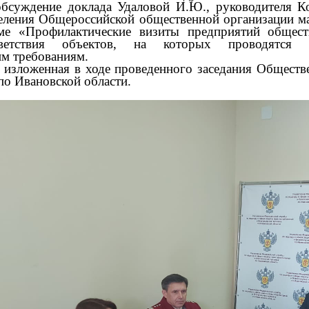
обсуждение доклада Удаловой И.Ю., руководителя Ко
деления Общероссийской общественной организации м
 «Профилактические визиты предприятий обществ
ветствия объектов, на которых проводятся пр
м требованиям.
изложенная в ходе проведенного заседания Обществе
по Ивановской области.