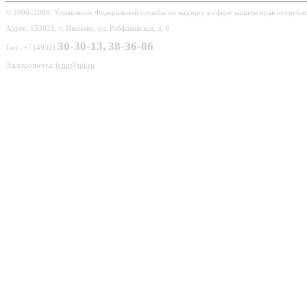
© 2006–2009, Управление Федеральной службы по надзору в сфере защиты прав потребит
Адрес: 153021, г. Иваново, ул. Рабфаковская, д. 6
30-30-13, 38-36-86
Тел.: +7 (4932)
Электропочта:
ivtur@tpi.ru