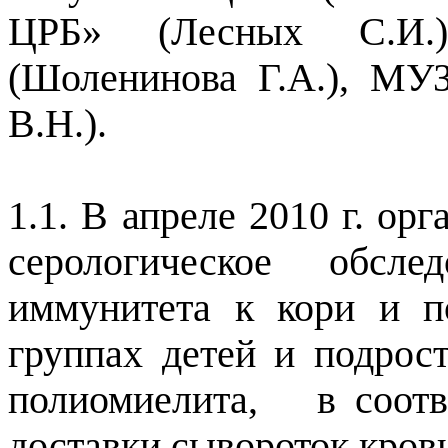
ЦРБ» (Лесных С.И.
(Шоленинова Г.А.), М
В.Н.).
1.1. В апреле
2010 г
. орг
серологическое обсле
иммунитета к кори и п
группах детей и подрос
полиомиелита,
в соот
доставки сывороток кров