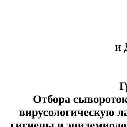
и 
Г
Отбора сывороток
вирусологическую л
гигиены и эпидемиоло