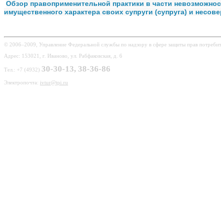
Обзор правоприменительной практики в части невозможнос
имущественного характера своих супруги (супруга) и несов
© 2006–2009, Управление Федеральной службы по надзору в сфере защиты прав потребит
Адрес: 153021, г. Иваново, ул. Рабфаковская, д. 6
30-30-13, 38-36-86
Тел.: +7 (4932)
Электропочта:
ivtur@tpi.ru