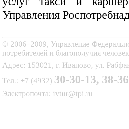
услуг такси и каршер
Управления Роспотребнад
© 2006–2009, Управление Федерально
потребителей и благополучия человек
Адрес: 153021, г. Иваново, ул. Рабфак
30-30-13, 38-36
Тел.: +7 (4932)
Электропочта:
ivtur@tpi.ru