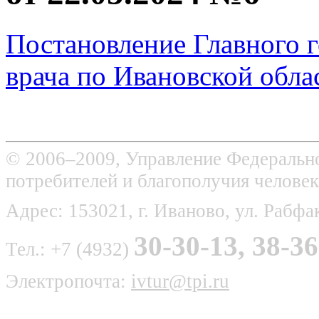
Постановление Главного г
врача по Ивановской обла
© 2006–2009, Управление Федерально
потребителей и благополучия человек
Адрес: 153021, г. Иваново, ул. Рабфак
30-30-13, 38-36
Тел.: +7 (4932)
Электропочта:
ivtur@tpi.ru