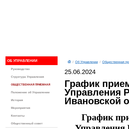
ОБ УПРАВЛЕНИИ
/
Об Управлении
/
Общественная пр
Руководство
25.06.2024
Структура Управления
График прие
ОБЩЕСТВЕННАЯ ПРИЕМНАЯ
Управления Р
Положение об Управлении
Ивановской о
История
Мероприятия
График пр
Контакты
Общественный совет
Управления 