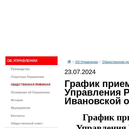
ОБ УПРАВЛЕНИИ
/
Об Управлении
/
Общественная пр
Руководство
23.07.2024
Структура Управления
График прие
ОБЩЕСТВЕННАЯ ПРИЕМНАЯ
Управления Р
Положение об Управлении
Ивановской о
История
Мероприятия
График пр
Контакты
Общественный совет
Управления 