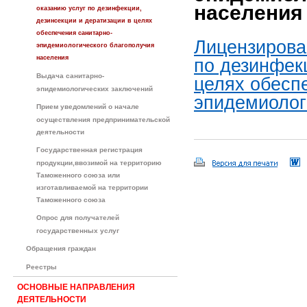
населения
оказанию услуг по дезинфекции,
дезинсекции и дератизации в целях
обеспечения санитарно-
Лицензирова
эпидемиологического благополучия
населения
по дезинфекц
Выдача санитарно-
целях обесп
эпидемиологических заключений
эпидемиолог
Прием уведомлений о начале
осуществления предпринимательской
деятельности
Государственная регистрация
продукции,ввозимой на территорию
Таможенного союза или
изготавливаемой на территории
Таможенного союза
Опрос для получателей
государственных услуг
Обращения граждан
Реестры
ОСНОВНЫЕ НАПРАВЛЕНИЯ
ДЕЯТЕЛЬНОСТИ