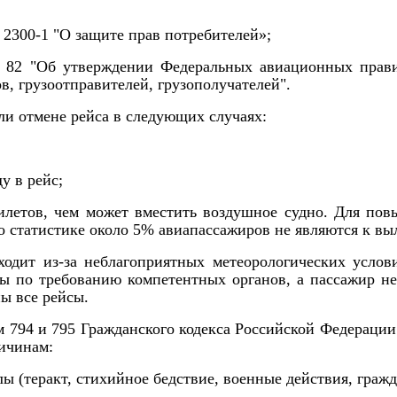
 2300-1 "О защите прав потребителей»;
№ 82 "Об утверждении Федеральных авиационных прав
в, грузоотправителей, грузополучателей".
ли отмене рейса в следующих случаях:
у в рейс;
 билетов, чем может вместить воздушное судно. Для п
о статистике около 5% авиапассажиров не являются к выл
ходит из-за неблагоприятных метеорологических усло
сы по требованию компетентных органов, а пассажир н
ы все рейсы.
м 794 и 795 Гражданского кодекса Российской Федерации
ичинам:
ы (теракт, стихийное бедствие, военные действия, гражда