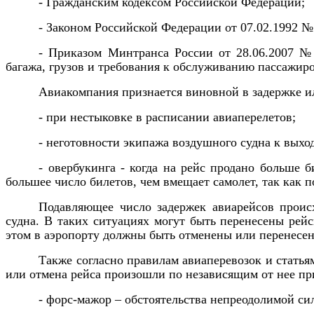
- Гражданским кодексом Российской Федерации;
- Законом Российской Федерации от 07.02.1992 №
- Приказом Минтранса России от 28.06.2007 
багажа, грузов и требования к обслуживанию пассажиро
Авиакомпания признается виновной в задержке и
- при нестыковке в расписании авиаперелетов;
- неготовности экипажа воздушного судна к выход
- овербукинга - когда на рейс продано больше
большее число билетов, чем вмещает самолет, так как п
Подавляющее число задержек авиарейсов проис
судна. В таких ситуациях могут быть перенесены рей
этом в аэропорту должны быть отменены или перенесен
Также согласно правилам авиаперевозок и статья
или отмена рейса произошли по независящим от нее пр
- форс-мажор – обстоятельства непреодолимой сил