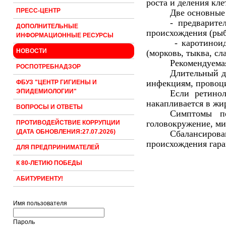
роста и деления кл
ПРЕСС-ЦЕНТР
Две основные
- предварите
ДОПОЛНИТЕЛЬНЫЕ
происхождения (рыб
ИНФОРМАЦИОННЫЕ РЕСУРСЫ
- каротиноид
НОВОСТИ
(морковь, тыква, сл
Рекомендуемая
РОСПОТРЕБНАДЗОР
Длительный д
инфекциям, провоци
ФБУЗ "ЦЕНТР ГИГИЕНЫ И
ЭПИДЕМИОЛОГИИ"
Если ретинол
накапливается в жи
ВОПРОСЫ И ОТВЕТЫ
Симптомы пе
головокружение, миг
ПРОТИВОДЕЙСТВИЕ КОРРУПЦИИ
(ДАТА ОБНОВЛЕНИЯ:27.07.2026)
Сбалансиров
происхождения гара
ДЛЯ ПРЕДПРИНИМАТЕЛЕЙ
К 80-ЛЕТИЮ ПОБЕДЫ
АБИТУРИЕНТУ!
Имя пользователя
Пароль