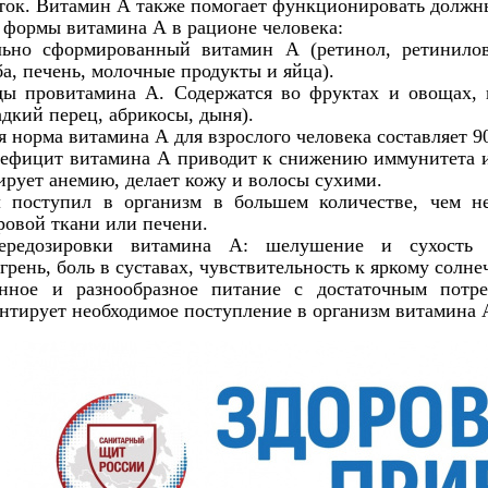
еток. Витамин А также помогает функционировать должны
 формы витамина А в рационе человека:
льно сформированный витамин А (ретинол, ретинило
а, печень, молочные продукты и яйца).
ы провитамина А. Содержатся во фруктах и овощах,
адкий перец, абрикосы, дыня).
 норма витамина А для взрослого человека составляет 90
ефицит витамина А приводит к снижению иммунитета и,
рует анемию, делает кожу и волосы сухими.
 поступил в организм в большем количестве, чем н
ровой ткани или печени.
редозировки витамина А: шелушение и сухость к
рень, боль в суставах, чувствительность к яркому солне
анное и разнообразное питание с достаточным потре
нтирует необходимое поступление в организм витамина 