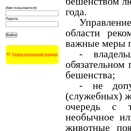
бешенством лю
Имя пользователя
года.
Управлени
Пароль
области реко
важные меры 
- владел
Приём обращений граждан
обязательном 
бешенства;
- не доп
(служебных) 
очередь с т
необычное ил
животные поя