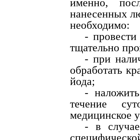
именно, пос
нанесенных л
необходимо:
- провести
тщательно про
- при нал
обработать кр
йода;
- наложит
течение сут
медицинское 
- в случа
специфическ