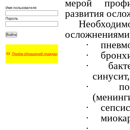
мерой проф
Имя пользователя
развития осло
Пароль
Необходим
осложнениями,
·
пневм
·
бронх
Приём обращений граждан
·
бакт
синусит,
·
по
(менинги
·
сепсис
·
миокар
·