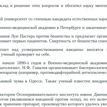
лад в решение этих вопросов и обогатил науку многи
й университет со степенью кандидата естественных наук
Военно-медицинской академии в Петербурге и заканчивает
ивания Луи Пастера против бешенства и предлагает орг
имает первых пациентов. Смертность от бешенства снизи
отает над усовершенствованием вакцины: вносятся
ученый проверяет на себе.
в начале 1890-х годов в Военно-медицинской академи
патологии». Н.Ф. Гамалея организовывает бактериологич
репаратов (например, противодифтерийной антитоксичес
пышкой чумы в Одессе. Также ученый известен внедре
ектором Оспопрививательного института имени Дженнер
ом (являвшимся вакциной против оспы), но его количе
 хранению препарат, производство которого удалось увел