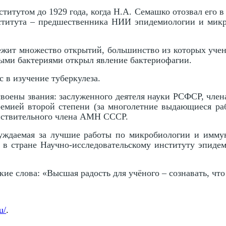
итутом до 1929 года, когда Н.А. Семашко отозвал его в
нститута – предшественника НИИ эпидемиологии и микр
ежит множество открытий, большинство из которых учен
ными бактериями открыл явление бактериофагии.
 в изучение туберкулеза.
воены звания: заслуженного деятеля науки РСФСР, чле
емией второй степени (за многолетние выдающиеся ра
ействительного члена АМН СССР.
уждаемая за лучшие работы по микробиологии и иммун
в стране Научно-исследовательскому институту эпидем
кие слова: «Высшая радость для учёного – сознавать, что
u/
.