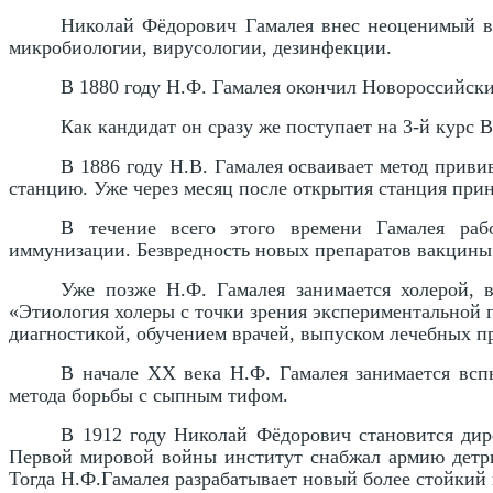
Николай Фёдорович Гамалея внес неоценимый вк
микробиологии, вирусологии, дезинфекции.
В 1880 году Н.Ф. Гамалея окончил Новороссийски
Как кандидат он сразу же поступает на 3-й курс 
В 1886 году Н.В. Гамалея осваивает метод прив
станцию. Уже через месяц после открытия станция прин
В течение всего этого времени Гамалея раб
иммунизации. Безвредность новых препаратов вакцины 
Уже позже Н.Ф. Гамалея занимается холерой, 
«Этиология холеры с точки зрения экспериментальной 
диагностикой, обучением врачей, выпуском лечебных п
В начале ХХ века Н.Ф. Гамалея занимается вс
метода борьбы с сыпным тифом.
В 1912 году Николай Фёдорович становится дир
Первой мировой войны институт снабжал армию детрит
Тогда Н.Ф.Гамалея разрабатывает новый более стойкий к