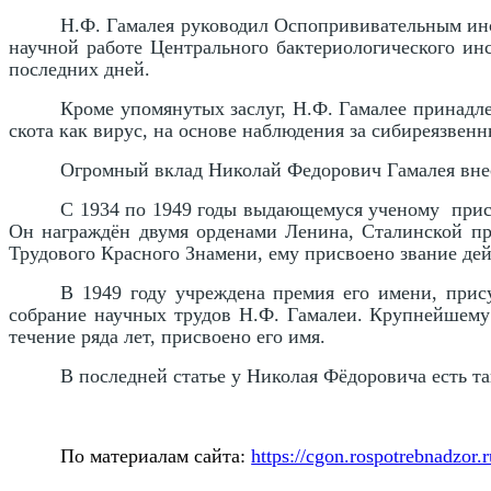
Н.Ф. Гамалея руководил Оспопрививательным инст
научной работе Центрального бактериологического и
последних дней.
Кроме упомянутых заслуг, Н.Ф. Гамалее принадл
скота как вирус, на основе наблюдения за сибиреязвен
Огромный вклад Николай Федорович Гамалея внес
С 1934 по 1949 годы выдающемуся ученому прис
Он награждён двумя орденами Ленина, Сталинской пр
Трудового Красного Знамени, ему присвоено звание д
В 1949 году учреждена премия его имени, прис
собрание научных трудов Н.Ф. Гамалеи. Крупнейшему 
течение ряда лет, присвоено его имя.
В последней статье у Николая Фёдоровича есть та
По материалам сайта:
https://cgon.rospotrebnadzor.r