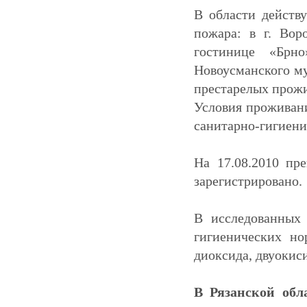
В области действ
пожара: в г. Вор
гостинице «Брн
Новоусманского му
престарелых прожи
Условия проживани
санитарно-гигиени
На 17.08.2010 пр
зарегистрировано.
В исследованных 
гигиенических но
диоксида, двуокиси
В Рязанской об