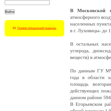
В
Московской о
атмосферного возд
населенных пунктах:
Приём обращений граждан
в г. Луховицы- до 1
В остальных насе
углерода, диоксид
веществ) в атмосф
По данным ГУ МЧС
года в области з
площадь возгор
действующих пож
данном районе
594
В Егорьевском рай
общей площади
1,0