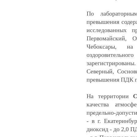
По лабораторным
превышения содерж
исследованных п
Первомайский, О
Чебоксары, на
оздоровительного
зарегистрирован
Северный, Соснов
превышения ПДК по
На территории
С
качества атмосф
предельно-допуст
- в г. Екатеринбу
диоксид - до 2,0 ПД