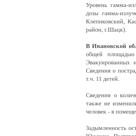
Уровень гамма-из
дозы гамма-излуче
Клепиковский, Ка
район, г.Шацк).
В Ивановской о
общей площадь
Эвакуированных 
Сведения о постра
т.ч. 11 детей.
Сведения о колич
также не изменили
человек - в помещ
Задымленность ос