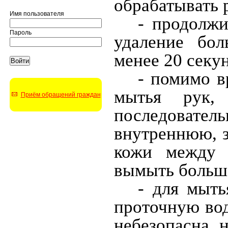
обрабатывать 
Имя пользователя
- продолжи
Пароль
удаление бо
менее 20 секу
- помимо в
мытья рук,
Приём обращений граждан
последоват
внутреннюю, з
кожи между 
вымыть большо
- для мыть
проточную вод
небезопасна, н