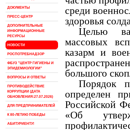
частью профи
среди военно
ДОКУМЕНТЫ
ПРЕСС-ЦЕНТР
здоровья солд
ДОПОЛНИТЕЛЬНЫЕ
Целью ва
ИНФОРМАЦИОННЫЕ
РЕСУРСЫ
массовых вс
НОВОСТИ
казарм и вое
РОСПОТРЕБНАДЗОР
распростране
ФБУЗ "ЦЕНТР ГИГИЕНЫ И
ЭПИДЕМИОЛОГИИ"
большого скоп
ВОПРОСЫ И ОТВЕТЫ
Порядок п
ПРОТИВОДЕЙСТВИЕ
определен пр
КОРРУПЦИИ (ДАТА
ОБНОВЛЕНИЯ:27.07.2026)
Российской Ф
ДЛЯ ПРЕДПРИНИМАТЕЛЕЙ
«Об утверж
К 80-ЛЕТИЮ ПОБЕДЫ
профилакт
АБИТУРИЕНТУ!