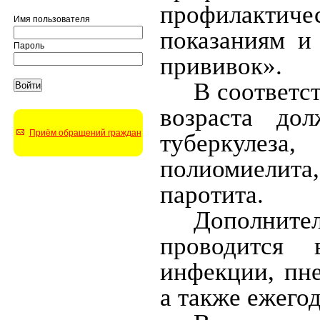
профилактич
Имя пользователя
показаниям и
Пароль
прививок».
В соответс
возраста до
Приём обращений граждан
туберкулеза
полиомиелит
паротита.
Дополните
проводится 
инфекции, пн
а также ежегод