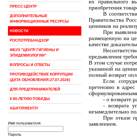
их правильного в
ПРЕСС-ЦЕНТР
приобретения товар
В соответств
ДОПОЛНИТЕЛЬНЫЕ
Правительства Росс
ИНФОРМАЦИОННЫЕ РЕСУРСЫ
ценников на реализ
НОВОСТИ
При выявлени
размещенную на це
РОСПОТРЕБНАДЗОР
качестве доказател
Несоответств
ФБУЗ "ЦЕНТР ГИГИЕНЫ И
ЭПИДЕМИОЛОГИИ"
предъявления требов
В этом случае потр
ВОПРОСЫ И ОТВЕТЫ
указанной на ценни
полный возврат опл
ПРОТИВОДЕЙСТВИЕ КОРРУПЦИИ
(ДАТА ОБНОВЛЕНИЯ:27.07.2026)
Если сотруд
претензию в адрес
ДЛЯ ПРЕДПРИНИМАТЕЛЕЙ
сформулированными
- о возврате 
К 80-ЛЕТИЮ ПОБЕДЫ
- возврата у
АБИТУРИЕНТУ!
незамедлительно по
При отказе п
заявлением.
Имя пользователя
Пароль