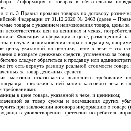
ыбора. Информация о товарах в обязательном поряд
ов.
ии с п. 3 Правил продажи товаров по договору рознич
ийской Федерации от 31.12.2020 № 2463 (далее – Прави
уемые товары с указанием наименования товара, цены за 
и несоответствия цен на ценниках и чеках, потребите
ннике. Фиксация информации о цене, размещенной на ц
ьства в случае возникновения спора с продавцом, наприм
ие цены, указанной на ценнике, цене в чеке – это ос
ания о возврате денежных средств, уплаченных за товар,
ебителю следует обратиться к продавцу или администрато
ке (то есть вернуть разницу реальной стоимости товара
аченных за товар денежных средств.
ник магазина отказывается выполнить требование по
 продавца, приложив к ней копию кассового чека и фо
 требованиями:
разницы в цене товара, указанной в чеке, и ценником;
плаченной за товар суммы и возмещения других убы
лучить при заключении договора информацию о товаре (п.
родавца в удовлетворении претензии потребитель впра