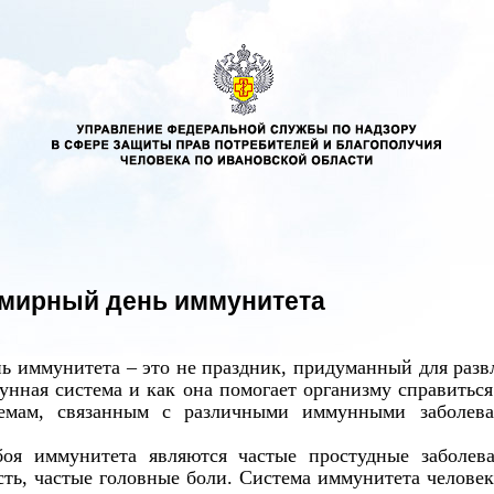
емирный день иммунитета
 иммунитета – это не праздник, придуманный для развле
унная система и как она помогает организму справитьс
емам, связанным с различными иммунными заболева
оя иммунитета являются частые простудные заболев
сть, частые головные боли. Система иммунитета человек