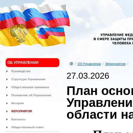
ОБ УПРАВЛЕНИИ
/
Об Управлении
/
Мероприятия
/
Руководство
27.03.2026
Структура Управления
План осно
Общественная приемная
Положение об Управлении
Управлени
История
области на
МЕРОПРИЯТИЯ
Контакты
Общественный совет