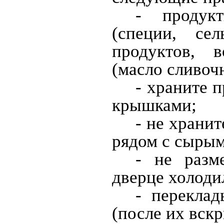
-
продук
(специи, се
продуктов, 
(масло сливочн
- храните 
крышками;
- не храни
рядом с сырым
- не разм
дверце холоди
-
переклад
(после их вск