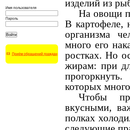
изделий из ры
Имя пользователя
На овощи п
Пароль
В картофеле, 
организма че
много его нак
ростках. Но 
Приём обращений граждан
жирам: при д
прогоркнуть.
которых много 
Чтобы пр
вкусными, ва
полках холоди
следующие пр