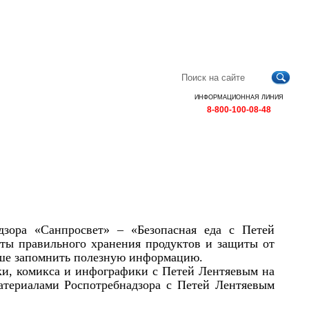
Главная
Контакты
Карта
RSS
сайта
ИНФОРМАЦИОННАЯ ЛИНИЯ
8-800-100-08-48
дзора «Санпросвет» – «Безопасная еда с Петей
еты правильного хранения продуктов и защиты от
чше запомнить полезную информацию.
ки, комикса и инфографики с Петей Лентяевым на
атериалами Роспотребнадзора с Петей Лентяевым