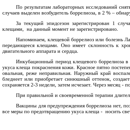
По результатам лабораторных исследований снят
случаев выделен возбудитель боррелиоза, в 2 % – обна
За текущий эпидсезон зарегистрирован 1 случ
клещами, на данный момент не зарегистрировано.
Напоминаем, клещевой боррелиоз или болезнь Ла
передающееся клещами. Оно имеет склонность к хр
двигательного аппарата и сердца.
Инкубационный период клещевого боррелиоза в с
укуса клеща покраснения кожи. Красное пятно постепен
овальная, реже неправильная. Наружный край воспал
бледнеет или приобретает синюшный оттенок, создаетс
сохраняется 2-3 недели, затем исчезает. Через месяц -
При правильной и своевременной терапии длитель
Вакцины для предупреждения боррелиоза нет, по
все меры по предотвращению укуса клеща - носить све