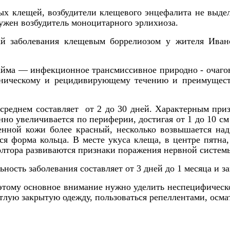
ых клещей, возбудители клещевого энцефалита не выде
ружен возбудитель моноцитарного эрлихиоза.
ай заболевания клещевым боррелиозом у жителя Иван
йма — инфекционное трансмиссивное природно - очагово
оническому и рецидивирующему течению и преимущест
реднем составляет от 2 до 30 дней. Характерным призн
но увеличивается по периферии, достигая от 1 до 10 см 
енной кожи более красный, несколько возвышается над
я форма кольца. В месте укуса клеща, в центре пятна,
 полтора развиваются признаки поражения нервной системы
ность заболевания составляет от 3 дней до 1 месяца и 
этому основное внимание нужно уделить неспецифическ
тлую закрытую одежду, пользоваться репеллентами, осма