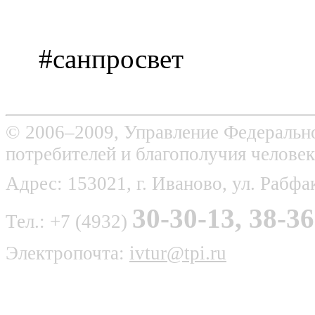
#санпросвет
© 2006–2009, Управление Федерально
потребителей и благополучия человек
Адрес: 153021, г. Иваново, ул. Рабфак
30-30-13, 38-36
Тел.: +7 (4932)
Электропочта:
ivtur@tpi.ru