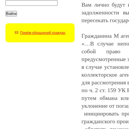
Вам лично будут 
задолженности в
пересекать госуда
Приём обращений граждан
Гражданина М аген
«…
В случае непо
собой право п
предусмотренные з
в случае установл
коллекторское аге
для рассмотрения 
по ч. 2 ст. 159 У
путем обмана или
уклонение от пога
инициировать про
гражданского прои
обратить взыскан