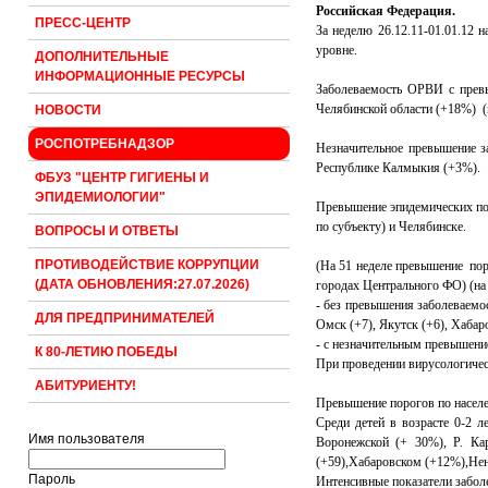
Российская Федерация.
ПРЕСС-ЦЕНТР
За неделю 26.12.11-01.01.12
уровне.
ДОПОЛНИТЕЛЬНЫЕ
ИНФОРМАЦИОННЫЕ РЕСУРСЫ
Заболеваемость ОРВИ с превы
Челябинской области (+18%) (
НОВОСТИ
РОСПОТРЕБНАДЗОР
Незначительное превышение за
Республике Калмыкия (+3%).
ФБУЗ "ЦЕНТР ГИГИЕНЫ И
ЭПИДЕМИОЛОГИИ"
Превышение эпидемических пор
по субъекту) и Челябинске.
ВОПРОСЫ И ОТВЕТЫ
ПРОТИВОДЕЙСТВИЕ КОРРУПЦИИ
(На 51 неделе превышение пор
(ДАТА ОБНОВЛЕНИЯ:27.07.2026)
городах Центрального ФО) (на 5
- без превышения заболеваемос
ДЛЯ ПРЕДПРИНИМАТЕЛЕЙ
Омск (+7), Якутск (+6), Хабар
- с незначительным превышение
К 80-ЛЕТИЮ ПОБЕДЫ
При проведении вирусологическ
АБИТУРИЕНТУ!
Превышение порогов по населе
Среди детей в возрасте 0-2 
Имя пользователя
Воронежской (+ 30%), Р. Ка
(+59),Хабаровском (+12%),Не
Пароль
Интенсивные показатели заболе