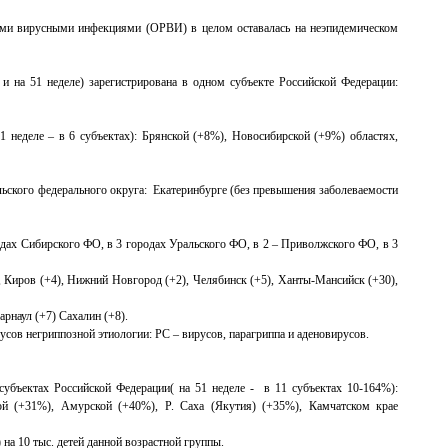
ными вирусными инфекциями (ОРВИ) в целом оставалась на неэпидемическом
 на 51 неделе) зарегистрирована в одном субъекте Российской Федерации:
 неделе – в 6 субъектах): Брянской (+8%), Новосибирской (+9%) областях,
ьского федерального округа: Екатеринбурге (без превышения заболеваемости
одах Сибирского ФО, в 3 городах Уральского ФО, в 2 – Приволжского ФО, в 3
), Киров (+4), Нижний Новгород (+2), Челябинск (+5), Ханты-Мансийск (+30),
арнаул (+7) Сахалин (+8).
сов негриппозной этиологии: РС – вирусов, парагриппа и аденовирусов.
убъектах Российской Федерации( на 51 неделе - в 11 субъектах 10-164%):
ой (+31%), Амурской (+40%), Р. Саха (Якутия) (+35%), Камчатском крае
на 10 тыс. детей данной возрастной группы.