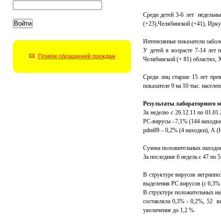
Среди детей 3-6 лет недельны
(+23),Челябинской (+41), Ирк
Интенсивные показатели заболе
У детей в возрасте 7-14 лет 
Приём обращений граждан
Челябинской (+ 81) областях, 
Среди лиц старше 15 лет пре
показателе 9 на 10 тыс. населен
Результаты лабораторного 
За неделю с 26.12.11 по 01.0
РС-вирусы –7,1% (144 находки
pdm09 – 0,2% (4 находки), А (Н
Сумма положительных находок 
За последние 6 недель с 47 по
В структуре вирусов негриппо
выделения РС вирусов (с 6,3% 
В структуре положительных на
составляла 0,3% - 0,2%, 52 в
увеличение до 1,2 %.