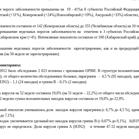
е пороги заболеваемости превышены на 19 - 41%в 8 субъектах Российской Федерации 
утской (+31%), Кемеровской (+24%),Новосибирской (+19%), Амурской (+33%) областях,
ваемости составили от 142 (Кемеровская область) до 355 (Челябинская область) на 10 т
превышение недельных порогов заболеваемости на отмечено в 3 субъектах Российско
Хабаровском крае (+41). Интенсивные показатели составили от 100 (Хабаровский край) д
вышение недельных порогов заболеваемости зарегистрировано, как и на предыдущей 
ия (на 50 неделе не зарегистрировано).
мониторинга:
1.2012 было обследовано 2 023 человека с признаками ОРВИ. В структуре положитель
), от общего количества обследованных больных, парагриппа – 4,5 % (92 находки), а
3N2) – 1,1 (24 находки) и гриппа В – 0,1% (2 находки).
вирусов на 52 неделе составила 19,0% (на 51 неделе – 22,2%) от общего числа обследо
 52 неделю сумма положительных находок вирусов составила от 19,0% до 22,9%.
зной этиологии уменьшилась доля находок вирусов парагриппа (с 6,7% до 4,5 %), адено
до 7,1%).
ходок увеличивается удельный вес находок вирусов гриппа В (с 0,07% до 0,1%), А(Н1
ирус не определялся. Доля вирусов гриппа А (H3N2) в течение 47-52 недели находила