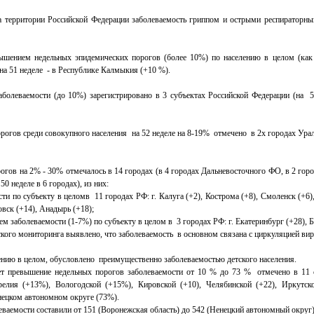
 на территории Российской Федерации заболеваемость гриппом и острыми респиратор
шением недельных эпидемических порогов (более 10%) по населению в целом (как и
на 51 неделе - в Республике Калмыкия (+10 %).
болеваемости (до 10%) зарегистрировано в 3 субъектах Российской Федерации (на 51
огов среди совокупного населения на 52 неделе на 8-19% отмечено в 2х городах Урал
огов на 2% - 30% отмечалось в 14 городах (в 4 городах Дальневосточного ФО, в 2 гор
0 неделе в 6 городах), из них:
ти по субъекту в целомв 11 городах РФ: г. Калуга (+2), Кострома (+8), Смоленск (+6
овск (+14), Анадырь (+18);
м заболеваемости (1-7%) по субъекту в целом в 3 городах РФ: г. Екатеринбург (+28), Б
ого мониторинга выявлено, что заболеваемость в основном связана с циркуляцией виру
нию в целом, обусловлено преимущественно заболеваемостью детского населения.
лет превышение недельных порогов заболеваемости от 10 % до 73 % отмечено в 11 с
релия (+13%), Вологодской (+15%), Кировской (+10), Челябинской (+22), Иркутск
нецком автономном округе (73%).
ваемости составили от 151 (Воронежская область) до 542 (Ненецкий автономный округ) 