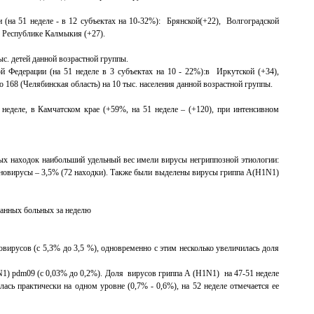
(на 51 неделе - в 12 субъектах на 10-32%): Брянской(+22), Волгоградской
 Республике Калмыкия (+27).
ыс. детей данной возрастной группы.
й Федерации (на 51 неделе в 3 субъектах на 10 - 22%):в Иркутской (+34),
о 168 (Челябинская область) на 10 тыс. населения данной возрастной группы.
неделе, в Камчатском крае (+59%, на 51 неделе – (+120), при интенсивном
ных находок наибольший удельный вес имели вирусы негриппозной этиологии:
деновирусы – 3,5% (72 находки). Также были выделены вирусы гриппа А(Н1N1)
ванных больных за неделю
вирусов (с 5,3% до 3,5 %), одновременно с этим несколько увеличилась доля
N1) pdm09 (с 0,03% до 0,2%). Доля вирусов гриппа А (H1N1) на 47-51 неделе
сь практически на одном уровне (0,7% - 0,6%), на 52 неделе отмечается ее