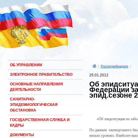
ОБ УПРАВЛЕНИИ
/
Роспотребнадзор
/
ЭЛЕКТРОННОЕ ПРАВИТЕЛЬСТВО
25.01.2012
Об эпидситуа
ОСНОВНЫЕ НАПРАВЛЕНИЯ
Федерации за 
ДЕЯТЕЛЬНОСТИ
эпид.сезоне 2
САНИТАРНО-
ЭПИДЕМИОЛОГИЧЕСКАЯ
ОБСТАНОВКА
«Об эпидситуации по забо
ГОСУДАРСТВЕННАЯ СЛУЖБА И
КАДРЫ
По данным еженедельного бю
ДОКУМЕНТЫ
низких уровнях. Наиболее высо