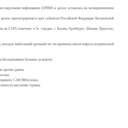
ными вирусными инфекциями (ОРВИ) в целом оставалась на неэпидемическом
целом зарегистрирован в трех субъектах Российской Федерации: Костромской
 на 2-14% отмечено в 5х городах: г. Казань, Оренбурге, Абакане, Иркутске,
ых находок наибольший удельный вес по-прежнему имели вирусы негриппозной
ла обследованных больных за неделю.
я против гриппа.
рослых.
 привито 5 246 960человек.
ленности населения страны).