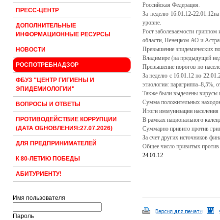
Российская Федерация.
ПРЕСС-ЦЕНТР
За неделю 16.01.12-22.01.12
уровне.
ДОПОЛНИТЕЛЬНЫЕ
Рост заболеваемости гриппом 
ИНФОРМАЦИОННЫЕ РЕСУРСЫ
области, Ненецком АО и Астрах
Превышение эпидемических пор
НОВОСТИ
Владимире (на предыдущей неде
РОСПОТРЕБНАДЗОР
Превышение порогов по населе
За неделю с 16.01.12 по 22.0
ФБУЗ "ЦЕНТР ГИГИЕНЫ И
этиологии: парагриппа–8,5%, 
ЭПИДЕМИОЛОГИИ"
Также были выделены вирусы 
Сумма положительных находок в
ВОПРОСЫ И ОТВЕТЫ
Итоги иммунизации населения п
ПРОТИВОДЕЙСТВИЕ КОРРУПЦИИ
В рамках национального кален
(ДАТА ОБНОВЛЕНИЯ:27.07.2026)
Суммарно привито против грипп
За счет других источников фин
ДЛЯ ПРЕДПРИНИМАТЕЛЕЙ
Общее число привитых против г
24.01.12
К 80-ЛЕТИЮ ПОБЕДЫ
АБИТУРИЕНТУ!
Имя пользователя
Пароль