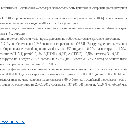
на территории Российской Федерации заболеваемость гриппом и острыми респиратор
и ОРВИ с превышением недельных эпидемических порогов (более 10%) по населению в 
анской области (на 2 неделе
2012 г
. – в 2-х субъектах).
огов среди совокупного населения без превышения заболеваемости по субъекту в целом
ле в 4-х городах).
нию в целом, обусловлено преимущественно заболеваемостью детского населения.
1.2012 было обследовано 2 243 человека с признаками ОРВИ. В структуре положительн
от общего количества обследованных больных, РС-вирусы – 6,9 %, аденовирусы – 4,5%.
гриппа А(Н1N1) pdm09-0,1%, А(Н1N1)– 0,2%, А (Н3N2) – 0,5% и гриппа В – 0,3%.
ирусов на 3 неделе 2012г. составила 23,3% (на 2 неделе 2012г.– 20,6%) от общего чис
ротив гриппа в эпид. сезоне 2011/2012 гг.:
даря профилактических прививок завершена иммунизация детского и взрослого населени
а 31 954 881 детей и взрослых, в том числе: привито 12 036 820 детей и 19 918 061 вз
ансирования осуществлялась иммунизация в 80 субъектах Российской Федерации - всего
риппа по состоянию на 23.01.2012 составляет 37 201 841 человек (26,0 % от общей чис