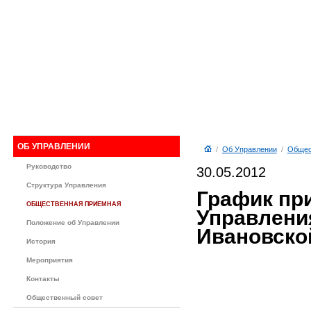
ОБ УПРАВЛЕНИИ
/
Об Управлении
/
Общес
Руководство
30.05.2012
Структура Управления
График пр
ОБЩЕСТВЕННАЯ ПРИЕМНАЯ
Управлени
Положение об Управлении
Ивановской
История
Мероприятия
Контакты
Общественный совет