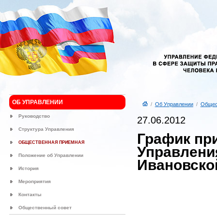
ОБ УПРАВЛЕНИИ
/
Об Управлении
/
Общес
Руководство
27.06.2012
Структура Управления
График пр
ОБЩЕСТВЕННАЯ ПРИЕМНАЯ
Управлени
Положение об Управлении
Ивановской
История
Мероприятия
Контакты
Общественный совет