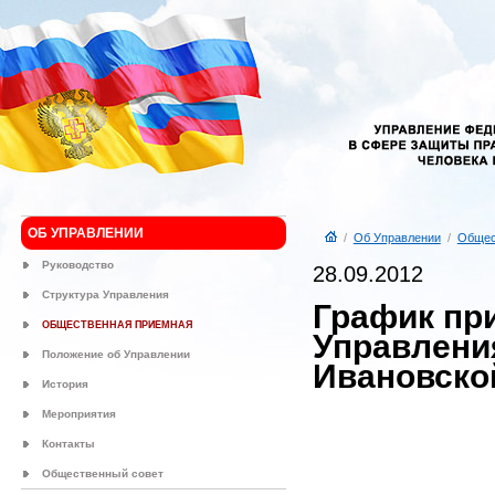
ОБ УПРАВЛЕНИИ
/
Об Управлении
/
Общес
Руководство
28.09.2012
Структура Управления
График пр
ОБЩЕСТВЕННАЯ ПРИЕМНАЯ
Управлени
Положение об Управлении
Ивановской
История
Мероприятия
Контакты
Общественный совет