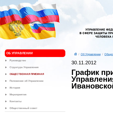
ОБ УПРАВЛЕНИИ
/
Об Управлении
/
Общес
Руководство
30.11.2012
Структура Управления
График пр
ОБЩЕСТВЕННАЯ ПРИЕМНАЯ
Управлени
Положение об Управлении
Ивановской
История
Мероприятия
Контакты
Общественный совет