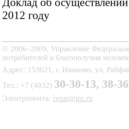
Доклад об осуществлении 
2012 году
© 2006–2009, Управление Федерально
потребителей и благополучия человек
Адрес: 153021, г. Иваново, ул. Рабфак
30-30-13, 38-36
Тел.: +7 (4932)
Электропочта:
ivtur@tpi.ru