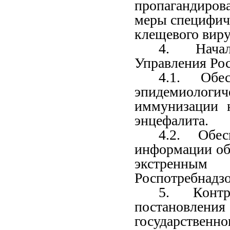
пропагандирова
меры специфич
клещевого виру
4. Начал
Управления Рос
4.1. Обес
эпидемиоло
иммунизации н
энцефалита.
4.2. Обес
информации об
экстренны
Роспотребнадзо
5. Контр
постановлени
государственн