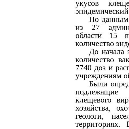
укусов клещ
эпидемический
По данным 
из 27 админи
области 15 я
количество эн
До начала 
количество ва
7740 доз и ра
учреждениям
о
Были опре
подлежащие 
клещевого вир
хозяйства, ох
геологи, нас
территориях.