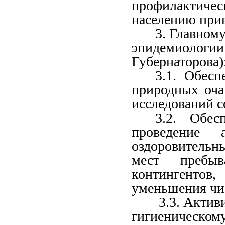
профилактиче
населению при
3
.
Главном
эпидемиологии
Губернаторова
)
3.1. Обесп
природных оча
исследований 
3.2. Обес
проведение 
оздоровительн
мест пребыв
контингентов
уменьшения чи
3.3. Актив
гигиеническому