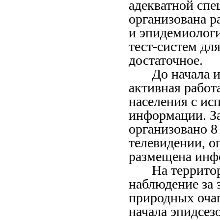
адекватной сп
организована р
и эпидемиологи
тест-систем д
достаточное.
До начала 
активная работ
населения с ис
информации. За
организовано 8
телевидении, оп
размещена инфо
На террито
наблюдение за 
природных очаг
начала эпидсез