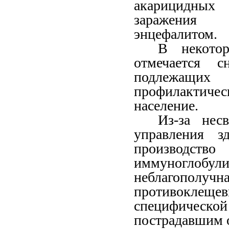
акарицидных 
заражения 
энцефалитом.
В некото
отмечается с
подлежащих 
профилактичес
население.
Из-за нес
управления з
производст
иммуноглобу
неблагопол
противоклеще
специфичес
пострадавшим 