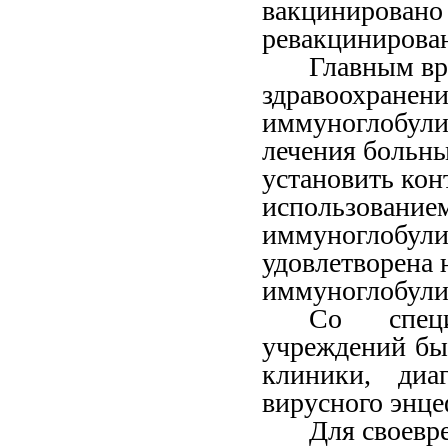
вакцинирован
ревакцинирован
Главным в
здравоохранени
иммуноглобули
лечения больн
установить кон
использованием
иммуноглобули
удовлетворена н
иммуноглобули
Со специ
учреждений бы
клиники, диа
вирусного энце
Для своевр