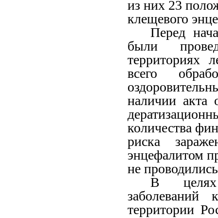
из них 23 поло
клещевого энце
Перед нач
были прове
территориях л
всего обра
оздоровитель
наличии акта 
дератизаци
количества фин
риска зараж
энцефалитом п
не проводились
В целях 
заболеваний 
территории Ро