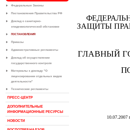
Федеральные Законы
Постановления Правительства РФ
ФЕДЕРАЛЬН
Доклад о санитарно-
ЗАЩИТЫ ПРА
эпидемиологической обстановке
ПОСТАНОВЛЕНИЯ
Приказы
Административные регламенты
ГЛАВНЫЙ Г
Доклад об осуществлении
государственного контроля
П
Материалы к докладу "О
лицензировании отдельных видов
деятельности"
Технические регламенты
ПРЕСС-ЦЕНТР
ДОПОЛНИТЕЛЬНЫЕ
ИНФОРМАЦИОННЫЕ РЕСУРСЫ
10.07.2007 г
НОВОСТИ
РОСПОТРЕБНАДЗОР