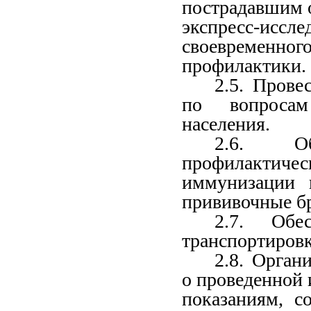
пострадавшим
экспресс
-
иссле
своевременног
профилактики
.
2.5. Прове
по вопросам
населения.
2.6. Об
профилактич
иммунизации н
прививочные б
2.7. Обе
транспортировк
2.8. Орган
о проведенной 
показаниям, с