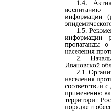
1.4. Акти
воспитанию 
информации (р
эпидемического
1.5. Реком
информации р
пропаганды о
населения прот
2. Началь
Ивановской обл
2.1.
Органи
населения
прот
соответствии
с
применению
в
территории
Рос
порядке
и о
бес