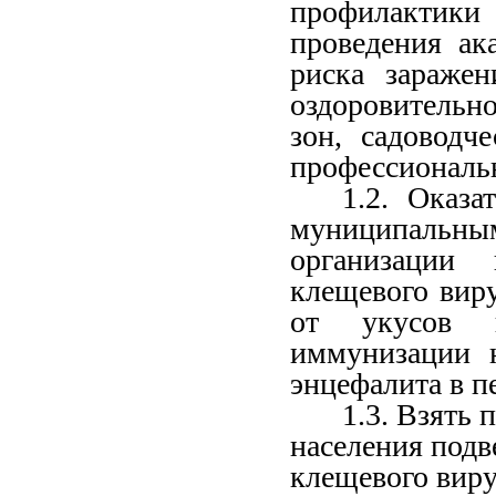
профилактики
проведения ак
риска зараже
оздоровительн
зон, садоводч
профессиональ
1.2. Оказ
муниципальн
организации 
клещевого вир
от укусов 
иммунизации н
энцефалита в п
1.3. Взять
населения подв
клещевого виру