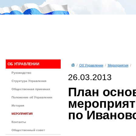
ОБ УПРАВЛЕНИИ
/
Об Управлении
/
Мероприятия
/
Руководство
26.03.2013
Структура Управления
План осно
Общественная приемная
Положение об Управлении
мероприят
История
по Ивановс
МЕРОПРИЯТИЯ
Контакты
Общественный совет