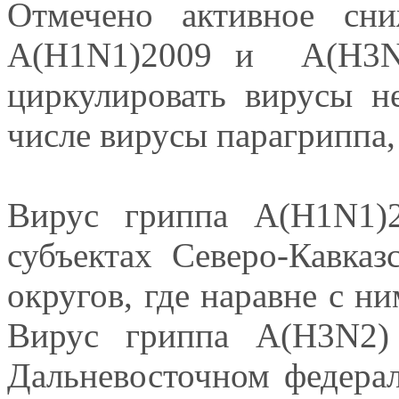
Отмечено активное сн
А(Н1N1)2009 и А(Н3N2
циркулировать вирусы н
числе вирусы парагриппа,
Вирус гриппа А(Н1N1)2
субъектах Северо-Кавка
округов, где наравне с н
Вирус гриппа А(Н3N2)
Дальневосточном федерал