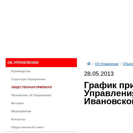
ОБ УПРАВЛЕНИИ
/
Об Управлении
/
Общес
Руководство
28.05.2013
Структура Управления
График пр
ОБЩЕСТВЕННАЯ ПРИЕМНАЯ
Управлени
Положение об Управлении
Ивановской
История
Мероприятия
Контакты
Общественный совет