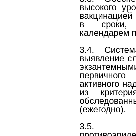
высокого ур
вакцинацией 
в сроки, 
календарем п
3.4. Систем
выявление сл
экзантемным
первичного 
активного на
из критер
обследованн
(ежегодно).
3.5. По
противоэпид