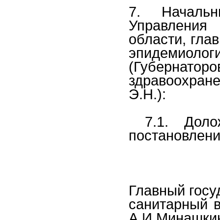
7. Начальн
Управления 
области, гла
эпидемиол
(Губернаторо
здравоохран
Э.Н.):
7.1. Дол
постановлени
Главный госу
санитарный
А.И.Минашки