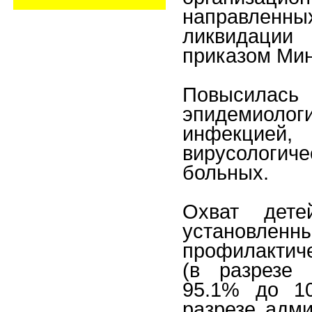
направлен
ликвидации 
приказом Мин
Повыси
эпидемиоло
инфекцией,
вирусологич
больных.
Охват дете
установлен
профилактиче
(в разрезе 
95.1% до 10
разрезе адми