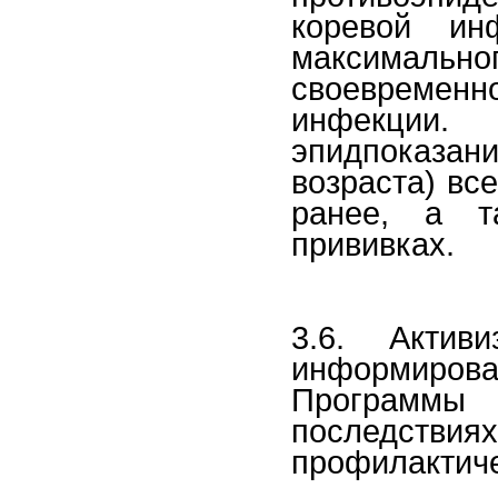
коревой ин
максималь
своевреме
инфекции.
эпидпоказа
возраста) вс
ранее, а 
прививках.
3.6. Актив
информирова
Программы 
последств
профилактиче