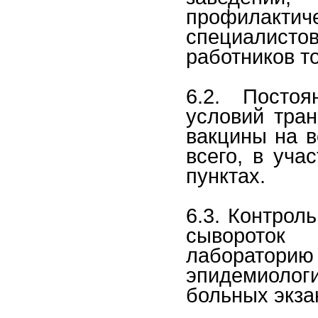
профилакти
специалист
работников т
6.2. Посто
условий тран
вакцины на в
всего, в уча
пунктах.
6.3. Контрол
сывороток
лаборатор
эпидемиоло
больных экз