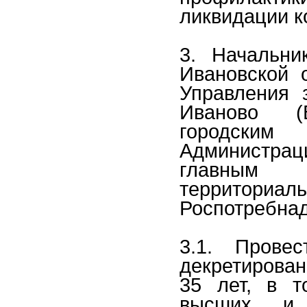
ликвидации к
3. Начальни
Ивановской о
Управления 
Иваново (
городским
Администра
главным 
территори
Роспотребнад
3.1. Прове
декретирован
35 лет, в т
высших и 