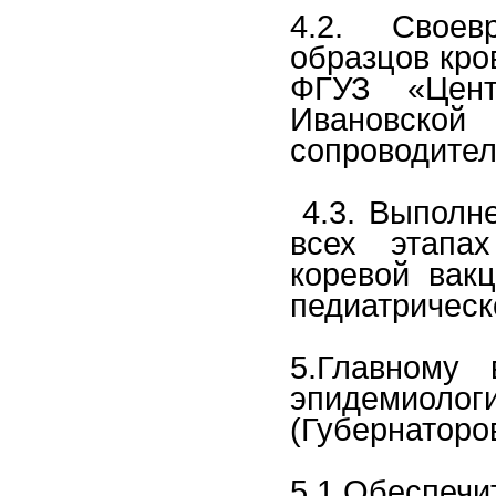
4.2. Своев
образцов кро
ФГУЗ «Цент
Ивановско
сопроводител
4.3. Выполне
всех этапа
коревой вак
педиатрическ
5.Главному
эпидемиол
(Губернаторов
5.1.Обеспе