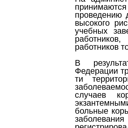
принимаются
проведению 
высокого ри
учебных зав
работников
работников то
В результ
Федерации тр
ти террито
заболеваемос
случаев к
экзантемным
больные корь
заболев
регистрир