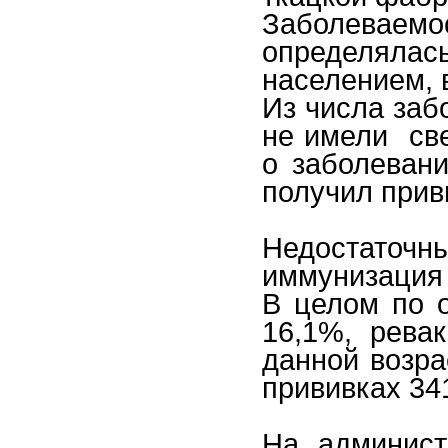
Заболевае
определял
населением
,
Из числа заб
не имели
св
о заболевани
получил прив
Недостаточ
иммунизация 
В целом по о
16,1%, рева
данной возра
прививках 34
На админист