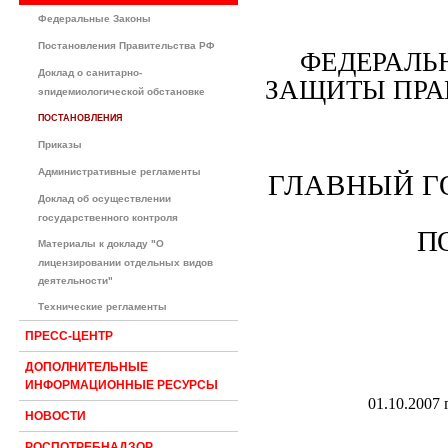
Федеральные Законы
Постановления Правительства РФ
ФЕДЕРАЛЬ
Доклад о санитарно-
ЗАЩИТЫ ПРА
эпидемиологической обстановке
ПОСТАНОВЛЕНИЯ
Приказы
Административные регламенты
ГЛАВНЫЙ Г
Доклад об осуществлении
государственного контроля
П
Материалы к докладу "О
лицензировании отдельных видов
деятельности"
Технические регламенты
ПРЕСС-ЦЕНТР
ДОПОЛНИТЕЛЬНЫЕ
ИНФОРМАЦИОННЫЕ РЕСУРСЫ
01.10.2007 г
НОВОСТИ
РОСПОТРЕБНАДЗОР