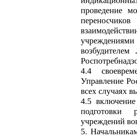
индикационн
проведение мо
переносчик
взаимодейств
учреждениями 
возбудителе
Роспотребнадзо
4.4 своевре
Управление Ро
всех случаях 
4.5 включение
подготовки 
учреждений во
5. Начальника