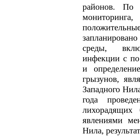
районов. По 
мониторинга
положительные
запланирован
среды, вклю
инфекции с по
и определени
грызунов, явл
Западного Нила
года проведе
лихорадящих 
явлениями мен
Нила, результа