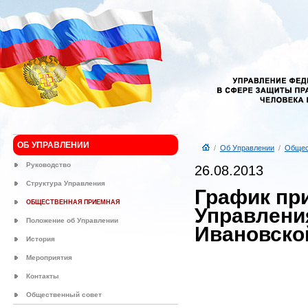
ОБ УПРАВЛЕНИИ
/
Об Управлении
/
Общес
Руководство
26.08.2013
Структура Управления
График пр
ОБЩЕСТВЕННАЯ ПРИЕМНАЯ
Управлени
Положение об Управлении
Ивановской
История
Мероприятия
Контакты
Общественный совет