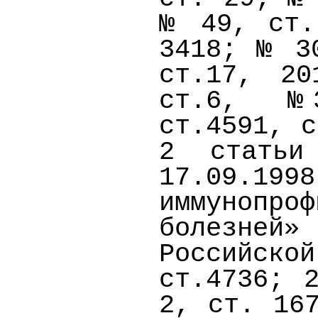
№ 49, ст.
3418; № 3
ст.17, 2
ст.6, №3
ст.4591, с
2 статьи
17.09
иммуноп
болезней»
Российск
ст.4736; 
2, ст. 16