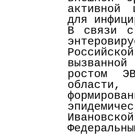
активной 
для инфици
В связи с
энтеровир
Российск
вызванно
ростом Э
области
формиро
эпидемич
Ивановс
Федераль