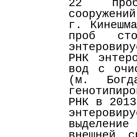
22
про
сооружени
г. Кинешм
проб ст
энтеровиру
РНК энтер
вод с очи
(м. Богд
генотипир
РНК в 2013
энтерови
выделени
внешней с