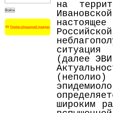
на террит
Ивановск
настоящ
Приём обращений граждан
Российск
неблагоп
ситуация
(далее ЭВИ
Актуально
(непо
эпидеми
определяе
широким ра