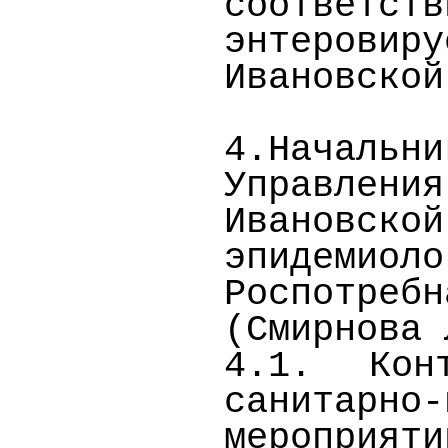
соответст
энтеровир
Ивановской
4.Начальн
Управле
Ивановско
эпидемиол
Роспотреб
(Смирнова 
4.1. Кон
санитарно-
меропр