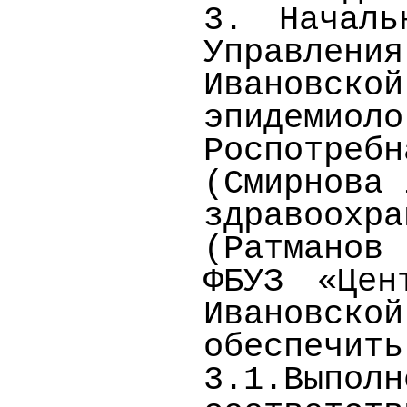
3. Началь
Управле
Ивановско
эпидемиол
Роспотреб
(Смирнова 
здравоох
(Ратманов
ФБУЗ «Цен
Ивановск
обеспечить
3.1.Вып