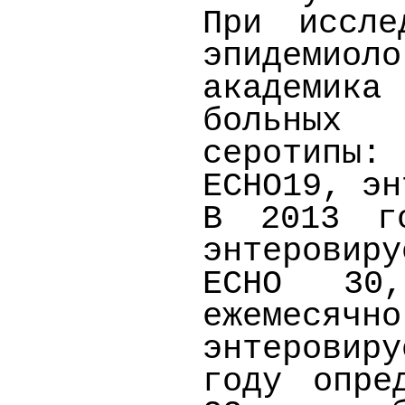
При иссле
эпидемио
академика
больных 
серотипы
ЕСНО19, эн
В 2013 г
энтеровиру
ЕСНО 30,
ежемесячн
энтеровир
году опре