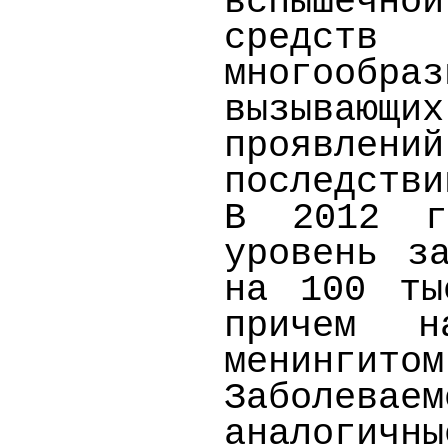
вспышечно
средств 
многооб
вызывающ
проявлен
последстви
В 2012 г
уровень з
на 100 ты
причем н
менингитом
Заболевае
аналогичны