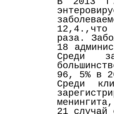
В
2013 г
энтерови
заболева
12,4.,что
раза. Забо
18 админис
Среди за
большинст
96, 5% в
2
Среди кл
зарегист
менингита
21 случай 