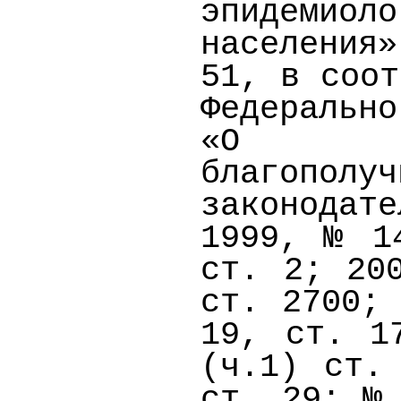
эпидеми
населения
51, в соот
Федерально
«О сани
благопол
законодат
1999, № 1
ст. 2; 20
ст. 2700;
19, ст. 1
(ч.1) ст.
ст. 29; №