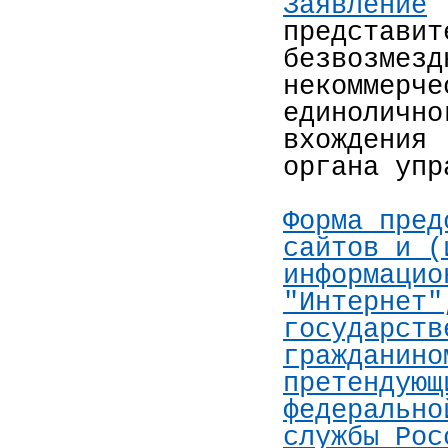
Заявление
представи
безвозме
некоммерч
единоличн
вхождения
органа упр
Форма пред
сайтов и (
информацио
"Интернет"
государств
гражданино
претендующ
федерально
службы Рос