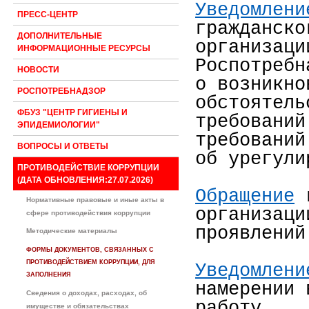
Уведомлени
ПРЕСС-ЦЕНТР
гражданско
ДОПОЛНИТЕЛЬНЫЕ
организаци
ИНФОРМАЦИОННЫЕ РЕСУРСЫ
Роспотребн
НОВОСТИ
о возникно
РОСПОТРЕБНАДЗОР
обстоятель
ФБУЗ "ЦЕНТР ГИГИЕНЫ И
требований
ЭПИДЕМИОЛОГИИ"
требований
ВОПРОСЫ И ОТВЕТЫ
об урегули
ПРОТИВОДЕЙСТВИЕ КОРРУПЦИИ
(ДАТА ОБНОВЛЕНИЯ:27.07.2026)
Обращение
г
Нормативные правовые и иные акты в
организаци
сфере противодействия коррупции
проявлен
Методические материалы
ФОРМЫ ДОКУМЕНТОВ, СВЯЗАННЫХ С
ПРОТИВОДЕЙСТВИЕМ КОРРУПЦИИ, ДЛЯ
Уведомлени
ЗАПОЛНЕНИЯ
намерении 
Сведения о доходах, расходах, об
работу
имуществе и обязательствах