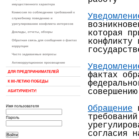
имущественного характера
Комиссия по соблюдению требований к
Уведомлени
служебному поведению и
возникнове
урегулированию конфликта интересов
которая пр
Доклады, отчеты, обзоры
конфликту 
Обратная связь для сообщения о фактах
коррупции
государств
Часто задаваемые вопросы
Антикоррупционное просвещение
Уведомлени
ДЛЯ ПРЕДПРИНИМАТЕЛЕЙ
фактах обр
федерально
К 80-ЛЕТИЮ ПОБЕДЫ
совершению
АБИТУРИЕНТУ!
Обращение
в
Имя пользователя
требований
Пароль
урегулиров
согласия н